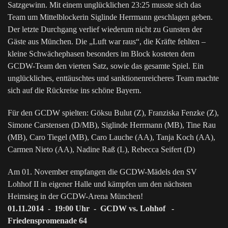
Satzgewinn. Mit einem unglücklichen 23:25 musste sich das
Team um Mittelblockerin Siglinde Herrmann geschlagen geben.
Der letzte Durchgang verlief wiederum nicht zu Gunsten der
Gäste aus München. Die „Luft war raus“, die Kräfte fehlten –
kleine Schwächephasen besonders im Block kosteten dem
GCDW-Team den vierten Satz, sowie das gesamte Spiel. Ein
unglückliches, enttäuschtes und sanktionenreicheres Team machte
sich auf die Rückreise ins schöne Bayern.
Für den GCDW spielten: Göksu Bulut (Z), Franziska Fenzke (Z),
Simone Carstensen (D/MB), Siglinde Herrmann (MB), Tine Rau
(MB), Caro Tiegel (MB), Caro Lauche (AA), Tanja Koch (AA),
Carmen Nieto (AA), Nadine Raß (L), Rebecca Seifert (D)
Am 01. November empfangen die GCDW-Mädels den SV
Lohhof II in eigener Halle und kämpfen um den nächsten
Heimsieg in der GCDW-Arena München!
01.11.2014 - 19:00 Uhr - GCDW vs. Lohhof -
Friedenspromenade 64