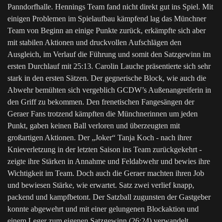
Panndorfhalle. Hennings Team fand nicht direkt gut ins Spiel. Mit
einigen Problemen im Spielaufbau kämpfend lag das Münchner
Team von Beginn an einige Punkte zurück, erkämpfte sich aber
mit stabilen Aktionen und druckvollen Aufschlägen den
Ausgleich, im Verlauf die Führung und somit den Satzgewinn im
ersten Durchlauf mit 25:13. Carolin Lauche präsentierte sich sehr
stark in den ersten Sätzen. Der gegnerische Block, wie auch die
Abwehr bemühten sich vergeblich GCDW’s Außenangreiferin in
den Griff zu bekommen. Den frenetischen Fangesängen der
Geraer Fans trotzend kämpften die Münchnerinnen um jeden
Punkt, gaben keinen Ball verloren und überzeugten mit
großartigen Aktionen. Der „Joker“ Tanja Koch - nach ihrer
Knieverletzung in der letzten Saison ins Team zurückgekehrt -
zeigte ihre Stärken in Annahme und Feldabwehr und bewies ihre
Wichtigkeit im Team. Doch auch die Geraer machten ihren Job
und bewiesen Stärke, wie erwartet. Satz zwei verlief knapp,
packend und kampfbetont. Der Satzball zugunsten der Gastgeber
konnte abgewehrt und mit einer gelungenen Blockaktion und
einem Leger zum eigenen Satzgewinn (26:24) verwandelt