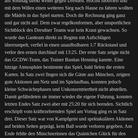
am Sonntag direkt weiter gegen Dresden. Höchst motiviert und
mit dem Willen einen weiteren Sieg nach Hause zu fahren wollten
die Mädels in das Spiel starten. Doch die Rechnung ging ganz
und gar nicht auf. Dem zwar regelkonformen, aber unsportlichen
Sichtblock des Dresdner Teams war kein Kraut gewachsen. So
wurde das Gastteam direkt zu Beginn mit Aufschlägen
überrumpelt, verfiel in einen unaufholbaren 1:7 Rückstand und
verlor den ersten durchlauf mit 13:25. Der erste Satz zeigte nicht
das GCDW-Team, das Trainer Bastian Henning kannte. Eine
hitzige Atmosphäre bestimmte das Spiel, bald fielen die ersten
Karten. In Satz zwei fingen sich die Gäste aus München, zeigten
gute Aktionen am Netz und im Spielaufbau, konnten jedoch
kleine Schwächephasen und Unkonzentriertheit nicht abstellen.
Damit gefährdeten sie immer wieder die eigene Führung, konnten
letzten Endes Satz zwei aber mit 25:20 für sich beenden. Sichtlich
erschöpft vom kräftezehrenden Spiel am Vortag ging es in Satz
drei. Dieser Satz war von Kampfgeist und spektakulären Aktionen
auf beiden Seiten geprägt, kein Ball wurde verloren gegeben. Am
Ende fehlte den Münchnerinnen das Quäntchen Glück für den