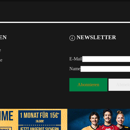
EN
NEWSLETTER
e
E-Mail
le
Name
Abonnieren
Abmel