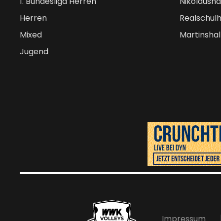
1. Bundesliga Herren
Nikolausha
Herren
Realschulh
Mixed
Martinshal
Jugend
Impressum