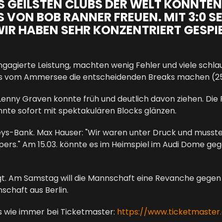
ES GEILSTEN CLUBS DER WELT KONNTE
 VON BOB RANNER FREUEN. MIT 3:0 S
IR HABEN SEHR KONZENTRIERT GESPI
 engagierte Leistung, machten wenig Fehler und viele sc
ngs vom Ammersee die entscheidenden Breaks machen (25
Lenny Graven konnte früh und deutlich davon ziehen. Die 
onnte sofort mit spektakulären Blocks glänzen.
s-Bank. Max Hauser: "Wir waren unter Druck und mussten 
ers." Am 15.03. könnte es im Heimspiel im Audi Dome ge
agt. Am Samstag will die Mannschaft eine Revanche gege
chaft aus Berlin.
s wie immer bei Ticketmaster:
https://www.ticketmaster