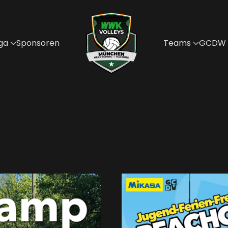
ga
Sponsoren
Teams
GCDW