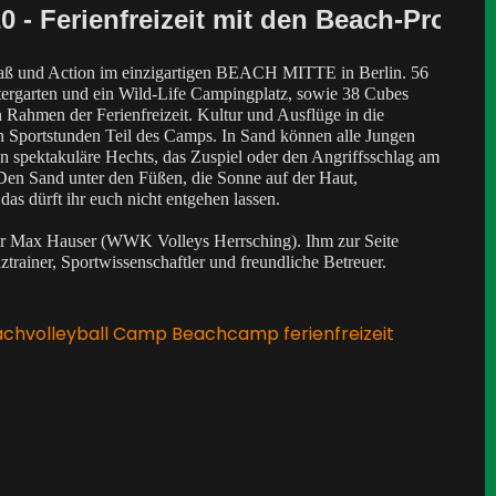
20 - Ferienfreizeit mit den Beach-Profis!
aß und Action im einzigartigen BEACH MITTE in Berlin. 56
ttergarten und ein Wild-Life Campingplatz, sowie 38 Cubes
 Rahmen der Ferienfreizeit. Kultur und Ausflüge in die
n Sportstunden Teil des Camps. In Sand können alle Jungen
n spektakuläre Hechts, das Zuspiel oder den Angriffsschlag am
Den Sand unter den Füßen, die Sonne auf der Haut,
 das dürft ihr euch nicht entgehen lassen.
ner Max Hauser (WWK Volleys Herrsching). Ihm zur Seite
ztrainer, Sportwissenschaftler und freundliche Betreuer.
chvolleyball Camp
Beachcamp
ferienfreizeit