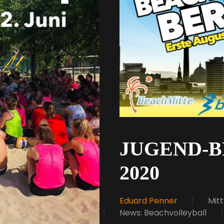
JUGEND-
2020
Eduard Penner
Mitt
News: Beachvolleyball