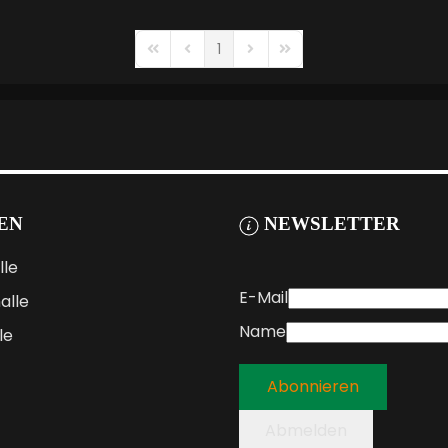
1
First Page
Previous Page
Next Page
Last Page
EN
NEWSLETTER
lle
E-Mail
alle
Name
le
Abonnieren
Abmelden