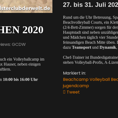
27. bis 31. Juli 20
Rund um die Uhr Betreuung, Sp
Beachvolleyball Courts, ein Kle
EN 2020
(2/4-Bett-Zimmer) sorgen für den
Hauptstadt sind neben unzählige
und Mädchen täglich vier Stunde
feinsandigen Beach Mitte üben. 
News: GCDW
dazu
Teamsport
und
Dynamik
,
Chef-Trainer ist Bundesligatrai
auch ein Volleyballcamp im
stehen Volleyball-Profis, A-Lizen
Max Hauser, neben einigen
ftlern.
Markiert in:
Beachcamp Volleyball
Bea
en
10:00 bis 16:00 Uhr
jugendcamp
Tweet
pinterest