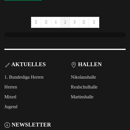
1
2
3
First Page
Previous Page
Next Page
Last Page
AKTUELLES
HALLEN
1. Bundesliga Herren
Nikolaushalle
Herren
Realschulhalle
Mixed
Martinshalle
Jugend
NEWSLETTER