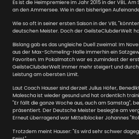
Es ist die Heimpremiere im Jahr 2015 in der VBL. Am 
an den Ammersee. Wie in den bisherigen Aufeinandert
Wie so oft in seiner ersten Saison in der VBL "kön
deutschen Meister. Doch der GeilsteClubderWelt hat
Bislang gab es das ungleiche Duell zweimal: Im Nov
aus der Max-Schmeling-Halle immerhin ein Satzgewi
Favoriten. Im Pokalmatch war es zumindest der erste
GeilsteClubderWelt immer mehr steigert und durch 
Leistung am obersten Limit.
Laut Coach Hauser sind derzeit Julius Höfer, Benedi
Malescha ist wieder gesund und hat ordentlich train
"Er fällt die ganze Woche aus, auch am Samstag", 
präsentiert. Der Deutsche Meister besiegte am ver
Erneut überragend war Mittelblocker Johannes "Rob
Trotzdem meint Hauser: "Es wird sehr schwer dagege
Spiel."