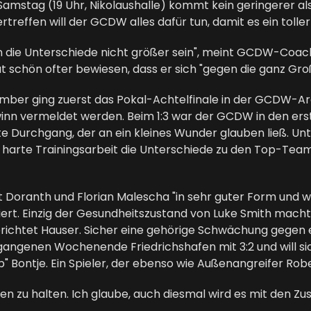
Samstag (19 Uhr, Nikolaushalle) kommt kein geringerer als 
reffen will der GCDW alles dafür tun, damit es ein toller
nten die Unterschiede nicht größer sein", meint GCDW-Coa
 schön ofter bewiesen, dass er sich "gegen die ganz Gro
ember ging zuerst das Pokal-Achtelfinale in der GCDW-Ar
nn vermeldet werden. Beim 1:3 war der GCDW in den erst
 Durchgang, der an ein kleines Wunder glauben ließ. Unte
harte Trainingsarbeit die Unterschiede zu den Top-Teams
kt Doranth und Florian Malescha "in sehr guter Form und 
iert. Einzig der Gesundheitszustand von Luke Smith macht 
berichtet Hauser. Sicher eine gehörige Schwächung gegen
gangenen Wochenende Friedrichshafen mit 3:2 und will s
" Bontje. Ein Spieler, der ebenso wie Außenangreifer 
n zu halten. Ich glaube, auch diesmal wird es mit den Z