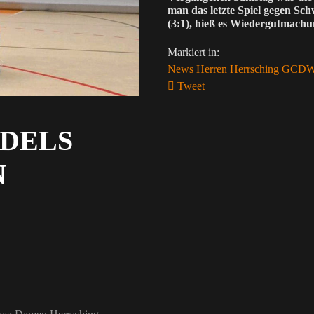
man das letzte Spiel gegen Sc
(3:1), hieß es Wiedergutmach
Markiert in:
News
Herren
Herrsching
GCD
Tweet
pinterest
DELS
N