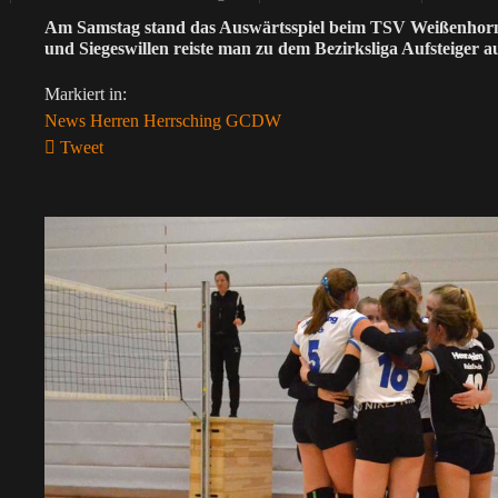
Am Samstag stand das Auswärtsspiel beim TSV Weißenhorn a
und Siegeswillen reiste man zu dem Bezirksliga Aufsteiger 
Markiert in:
News
Herren
Herrsching
GCDW
Tweet
pinterest