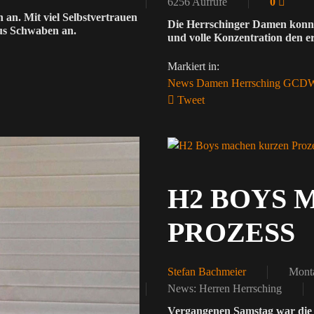
6256 Aufrufe
0
n. Mit viel Selbstvertrauen
Die Herrschinger Damen konnte
aus Schwaben an.
und volle Konzentration den er
Markiert in:
News
Damen
Herrsching
GCD
Tweet
pinterest
H2 BOYS 
PROZESS
Stefan Bachmeier
Mont
News: Herren Herrsching
Vergangenen Samstag war di