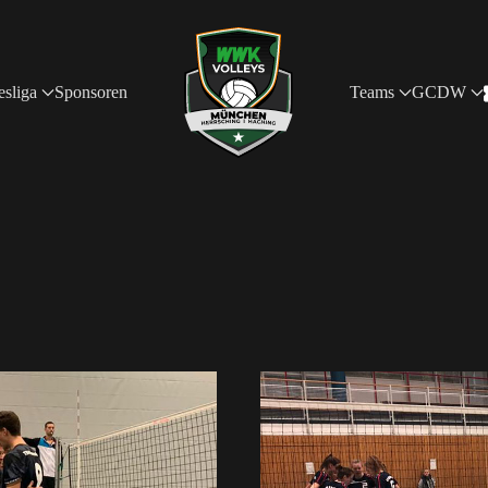
sliga
Sponsoren
Teams
GCDW