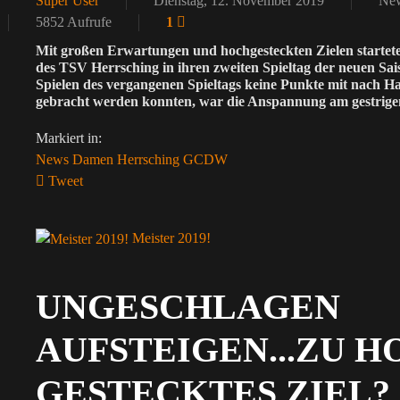
Super User
Dienstag, 12. November 2019
New
5852 Aufrufe
1
Mit großen Erwartungen und hochgesteckten Zielen startet
des TSV Herrsching in ihren zweiten Spieltag der neuen Sa
Spielen des vergangenen Spieltags keine Punkte mit nach 
gebracht werden konnten, war die Anspannung am gestrige
Markiert in:
News
Damen
Herrsching
GCDW
Tweet
pinterest
Meister 2019!
UNGESCHLAGEN
AUFSTEIGEN...ZU H
GESTECKTES ZIEL?