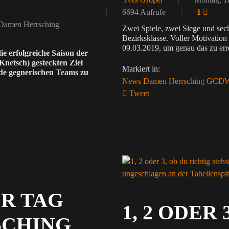
6694 Aufrufe
1
Damen Herrsching
Zwei Spiele, zwei Siege und sec
Bezirksklasse. Voller Motivation
09.03.2019, um genau das zu err
e erfolgreiche Saison der
Knetsch) gesteckten Ziel
Markiert in:
ide gegnerischen Teams zu
News
Damen
Herrsching
GCD
Tweet
pinterest
ungeschlagen an der Tabellenspi
R TAG
1, 2 ODER
SCHING