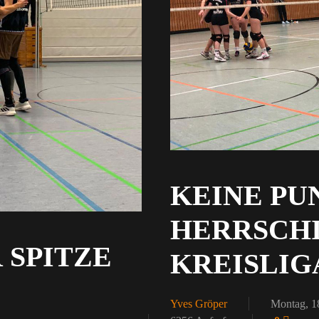
KEINE PU
HERRSCH
SPITZE
KREISLI
Yves Gröper
Montag, 1