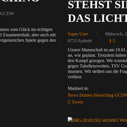
STEHST S
: GCDW
DAS LICH
Damen zum Glück im richtigen
Super User
Mittwoch, 2
nd Zusammenhalt, aber auch mit
eignisreichen Spiele gegen den
6753 Aufrufe
1
Unsere Mannschaft ist am 19.01.
an, wie geplant. Trotzdem haben w
den Kampf gezogen. Wir wussten,
gegen Tabellenzweiten, TSV Gra
mussten. Wir stellten uns die Fra
verlässt.
Markiert in:
News
Damen
Herrsching
GCD
Tweet
pinterest
Weit