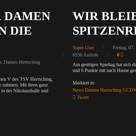
R DAMEN
WIR BLEI
N DIE
SPITZENR
Super User
Freitag, 07
6550 Aufrufe
0
: Damen Herrsching
Am gestrigen Spieltag hat sich 
und 6 Punkte mit nach Hause g
men V des TSV Herrsching,
Markiert in:
se nahmen. Mit ihren ganz
News
Damen
Herrsching
GCD
h in der Nikolaushalle und
Tweet
pinterest