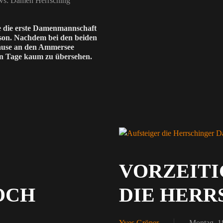
s: Damen Herrsching
e die erste Damenmannschaft
ison. Nachdem bei den beiden
Hause an den Ammersee
n Tage kaum zu übersehen.
VORZEITI
OCH
DIE HERR
Yves Gröper
Montag, 1