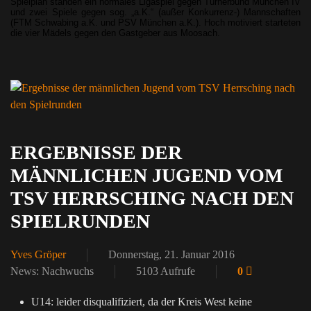
Spielplan standen ein normales Ligaspiel gegen Turnerbund München IV
und zwei Spiele gegen sog. „a.K.“ (außer Konkurrenz-) Mannschaften
(FTM Schwabing a.K. und PSV München a.K.). Hoch motiviert starteten
die vier Mädels gegen den Gastgeber aus Moosach.
ERGEBNISSE DER
MÄNNLICHEN JUGEND VOM
TSV HERRSCHING NACH DEN
SPIELRUNDEN
Yves Gröper
Donnerstag, 21. Januar 2016
News: Nachwuchs
5103 Aufrufe
0
U14: leider disqualifiziert, da der Kreis West keine