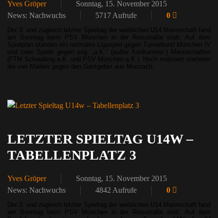
Yves Gröper
Sonntag, 15. November 2015
News: Nachwuchs
5717 Aufrufe
0
Der 3. und zugleich letzter Spieltag der weiblichen U14 Mannschaft fand
am Sonntag beim PSV München in der Riesstraße statt. Auf dem
Spielplan standen ein normales Ligaspiel gegen Turnerbund München IV
und zwei Spiele gegen sog. „a.K.“ (außer Konkurrenz-) Mannschaften
(FTM Schwabing a.K. und PSV München a.K.). Hoch motiviert starteten
die vier Mädels gegen den Gastgeber aus Moosach.
LETZTER SPIELTAG U14W –
TABELLENPLATZ 3
Yves Gröper
Sonntag, 15. November 2015
News: Nachwuchs
4842 Aufrufe
0
Der 3. und zugleich letzter Spieltag der weiblichen U14 Mannschaft fand
am Sonntag beim PSV München in der Riesstraße statt. Auf dem