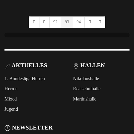
pinterest
92
93
94
First Page
Previous Page
Next Page
Last Page
AKTUELLES
HALLEN
1. Bundesliga Herren
Nikolaushalle
Herren
Realschulhalle
Mixed
Martinshalle
Jugend
NEWSLETTER